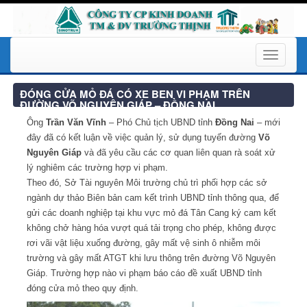
Toggle
navigati
ĐÓNG CỬA MỎ ĐÁ CÓ XE BEN VI PHẠM TRÊN
ĐƯỜNG VÕ NGUYÊN GIÁP – ĐỒNG NAI
Ông
Trần Văn Vĩnh
– Phó Chủ tịch UBND tỉnh
Đồng Nai
– mới
đây đã có kết luận về việc quản lý, sử dụng tuyến đường
Võ
Nguyên Giáp
và đã yêu cầu các cơ quan liên quan rà soát xử
lý nghiêm các trường hợp vi phạm.
Theo đó, Sở Tài nguyên Môi trường chủ trì phối hợp các sở
ngành dự thảo Biên bản cam kết trình UBND tỉnh thông qua, để
gửi các doanh nghiệp tại khu vực mỏ đá Tân Cang ký cam kết
không chở hàng hóa vượt quá tải trọng cho phép, không được
rơi vãi vật liệu xuống đường, gây mất vệ sinh ô nhiễm môi
trường và gây mất ATGT khi lưu thông trên đường Võ Nguyên
Giáp. Trường hợp nào vi phạm báo cáo đề xuất UBND tỉnh
đóng cửa mỏ theo quy định.