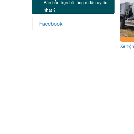
Bán bồn trộn bê tông ở đâu uy tín
nhất ?
Facebook
Xe trộ