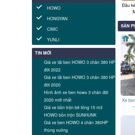
Đầu k
HOWO
M
HONGYAN
SẢN P
CIMC
YUNLI
TIN MỚI
Giá xe tải ben HOWO 3 chân 380 HP
đời 2022
Giá xe tải ben HOWO 3 chân 380 HP
đời 2020
Hình ảnh xe ben howo 3 chân đời
2020 mới nhất
Xe be
–
Giá xe bồn trộn bê tông 15 m3
HOWO bồn trộn SUNHUNK
Giá xe ben HOWO 4 chân 380HP
thùng vuông