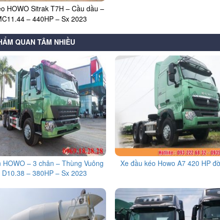
éo HOWO Sitrak T7H – Cầu dầu –
C11.44 – 440HP – Sx 2023
HẨM QUAN TÂM NHIỀU
n HOWO – 3 chân – Thùng Vuông
Xe đầu kéo Howo A7 420 HP đờ
 D10.38 – 380HP – Sx 2023