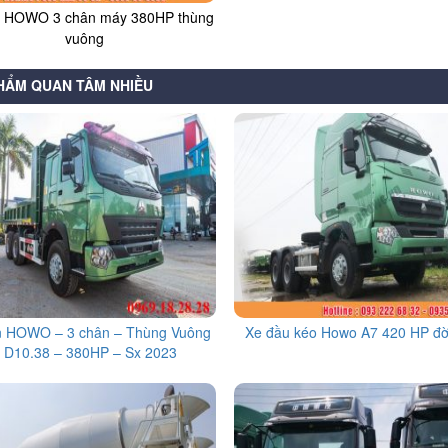
n HOWO 3 chân máy 380HP thùng
vuông
HẨM QUAN TÂM NHIỀU
n HOWO – 3 chân – Thùng Vuông
Xe đầu kéo Howo A7 420 HP đờ
 D10.38 – 380HP – Sx 2023