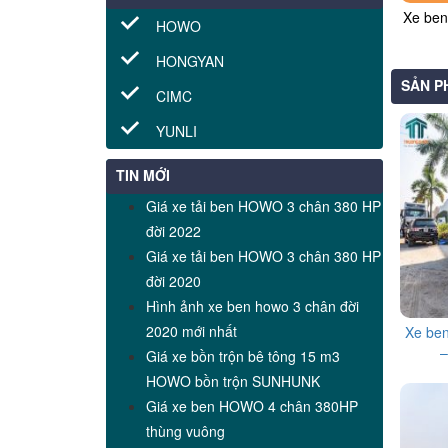
Xe be
HOWO
HONGYAN
SẢN P
CIMC
YUNLI
TIN MỚI
Giá xe tải ben HOWO 3 chân 380 HP
đời 2022
Giá xe tải ben HOWO 3 chân 380 HP
đời 2020
Hình ảnh xe ben howo 3 chân đời
2020 mới nhất
Xe be
–
Giá xe bồn trộn bê tông 15 m3
HOWO bồn trộn SUNHUNK
Giá xe ben HOWO 4 chân 380HP
thùng vuông