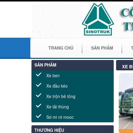
TRANG CHỦ
SẢN PHẨM
SẢN PHẨM
XE 
Xe ben
Xe đầu kéo
Xe trộn bê tông
Xe tải thùng
Sơ mi rơ mooc
THƯƠNG HIỆU