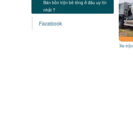
Bán bồn trộn bê tông ở đâu uy tín
nhất ?
Facebook
Xe trộ