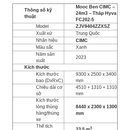
Mooc Ben CIMC –
Thông số kỹ
24m3 – Tháp Hyva
thuật
FC202-5
Model
ZJV9404ZZXSZ
Xuất xứ
Trung Quốc
Nhãn hiệu
CIMC
Màu sắc
Xanh
Năm sản
2023
xuất
Kích thước
Kích thước
9300 x 2500 x 3400
bao (DxRxC)
mm
Chiều dài cơ
4510 + 1310 + 1310
sở
mm
Kích thước
lòng thùng
8440 x 2300 x 1300
hàng/thùng
mm
xe
Thể tích
3
23,5 m