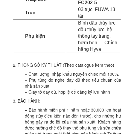
FC202-5
03 trục, FUWA 13
Trục
tấn
Bình dầu thủy lực,
dầu thủy lực, hệ
Phụ kiện
thông tay trang,
bơm ben … Chính
hãng Hyva
2. THÔNG SỐ KỸ THUẬT (Theo catalogue kèm theo)
+ Chất lượng: nhập khẩu nguyên chiếc mới 100%.
+ Phụ tùng đồ nghề đầy đủ theo tiêu chuẩn của
nhà sản xuất.
+ Giấy tờ đầy đủ, hợp lệ để đăng ký lưu hành
3. BẢO HÀNH:
+ Bảo hành miễn phí 1 năm hoặc 30.000 km hoạt
động (tùy điều kiện nào đến trước), cho những hư
hỏng gây ra do lỗi của nhà sản xuất. Khách hàng
được hưởng chế độ thay thế phụ tùng và sửa chữa
miễn phí trong suốt thời gian bảo hành mà Trường