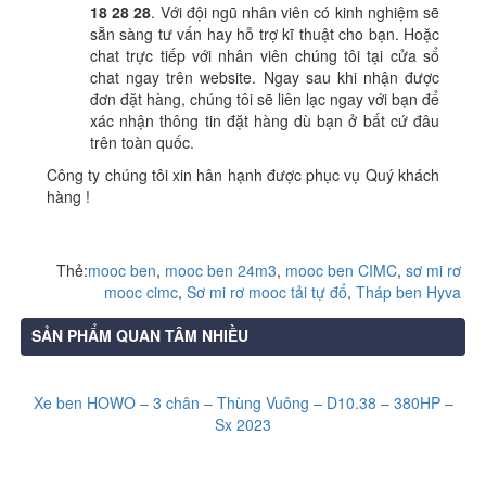
18 28 28
. Với đội ngũ nhân viên có kinh nghiệm sẽ
sẵn sàng tư vấn hay hỗ trợ kĩ thuật cho bạn. Hoặc
chat trực tiếp với nhân viên chúng tôi tại cửa sổ
chat ngay trên website. Ngay sau khi nhận được
đơn đặt hàng, chúng tôi sẽ liên lạc ngay với bạn để
xác nhận thông tin đặt hàng dù bạn ở bất cứ đâu
trên toàn quốc.
Công ty chúng tôi xin hân hạnh được phục vụ Quý khách
hàng !
Thẻ:
mooc ben
,
mooc ben 24m3
,
mooc ben CIMC
,
sơ mi rơ
mooc cimc
,
Sơ mi rơ mooc tải tự đổ
,
Tháp ben Hyva
SẢN PHẨM QUAN TÂM NHIỀU
Xe ben HOWO – 3 chân – Thùng Vuông – D10.38 – 380HP –
Sx 2023