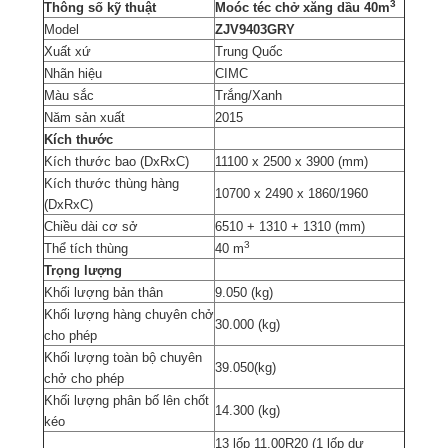
3
Thông số kỹ thuật
Moóc téc chở xăng dầu 40m
Model
ZJV9403GRY
Xuất xứ
Trung Quốc
Nhãn hiệu
CIMC
Màu sắc
Trắng/Xanh
Năm sản xuất
2015
Kích thước
Kích thước bao (DxRxC)
11100 x 2500 x 3900 (mm)
Kích thước thùng hàng
10700 x 2490 x 1860/1960
(DxRxC)
Chiều dài cơ sở
6510 + 1310 + 1310 (mm)
3
Thể tích thùng
40 m
Trọng lượng
Khối lượng bản thân
9.050 (kg)
Khối lượng hàng chuyên chở
30.000 (kg)
cho phép
Khối lượng toàn bộ chuyên
39.050(kg)
chở cho phép
Khối lượng phân bố lên chốt
14.300 (kg)
kéo
13 lốp 11.00R20 (1 lốp dự