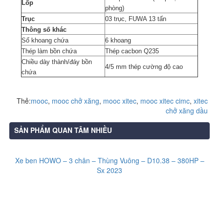
Lốp
phòng)
Trục
03 trục, FUWA 13 tấn
Thông số khác
Số khoang chứa
6 khoang
Thép làm bồn chứa
Thép cacbon Q235
Chiều dày thành/đáy bồn
4/5 mm thép cường độ cao
chứa
Thẻ:
mooc
,
mooc chở xăng
,
mooc xitec
,
mooc xitec cimc
,
xitec
chở xăng dầu
SẢN PHẨM QUAN TÂM NHIỀU
Xe ben HOWO – 3 chân – Thùng Vuông – D10.38 – 380HP –
Sx 2023