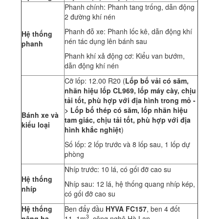
Phanh chính: Phanh tang trống, dẫn động
2 đường khí nén
Phanh đỗ xe: Phanh lốc kê, dẫn động khí
Hệ thống
nén tác dụng lên bánh sau
phanh
Phanh khí xả động cơ: Kiểu van bướm,
dẫn động khí nén
Cỡ lốp: 12.00 R20 (
Lốp bố vải có săm,
nhãn hiệu lốp CL969, lốp máy cày, chịu
tải tốt, phù hợp với địa hình trong mỏ -
> Lốp bố thép có săm, lốp nhãn hiệu
Bánh xe và
tam giác, chịu tải tốt, phù hợp với địa
kiểu loại
hình khắc nghiệt
)
Số lốp: 2 lốp trước và 8 lốp sau, 1 lốp dự
phòng
Nhíp trước: 10 lá, có gối đỡ cao su
Hệ thống
Nhíp sau: 12 lá, hệ thống quang nhíp kép,
nhíp
có gối đỡ cao su
Hệ thống
Ben đẩy đầu
HYVA FC157
, ben 4 đốt
3
nâng hạ
11.,1m
, công nghệ Hà Lan