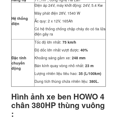
Điện áp 24V, máy khởi động: 24V; 5.4 Kw
Máy phát điện 28V, 1540 W
Hệ thống
Ắc quy: 2 x 12V, 165Ah
điện
Có hệ thống chống chập cháy do có tia lửa
điện gây ra
Tốc độ lớn nhất:
75 km/h
Độ dốc lớn nhất vượt được:
40%
Đặc tính
Khoảng sáng gầm xe:
248 mm
chuyển
Bán kính quay vòng nhỏ nhất:
23 m
động
Lượng nhiên liệu tiêu hao:
35 (L/100km)
Dung tích thùng chứa nhiên liệu:
380L.
Hình ảnh xe ben HOWO 4
chân 380HP thùng vuông
: