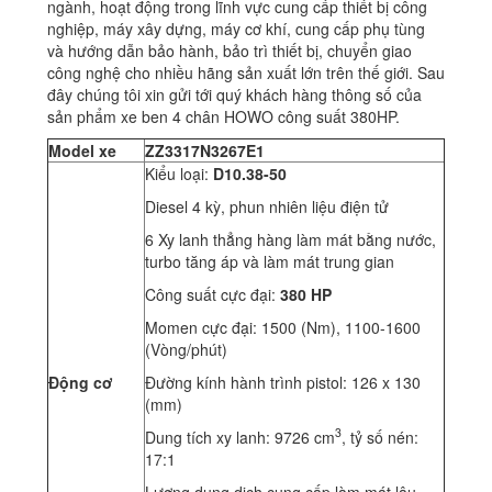
ngành, hoạt động trong lĩnh vực cung cấp thiết bị công
nghiệp, máy xây dựng, máy cơ khí, cung cấp phụ tùng
và hướng dẫn bảo hành, bảo trì thiết bị, chuyển giao
công nghệ cho nhiều hãng sản xuất lớn trên thế giới. Sau
đây chúng tôi xin gửi tới quý khách hàng thông số của
sản phẩm xe ben 4 chân HOWO công suất 380HP.
Model xe
ZZ3317N3267E1
Kiểu loại:
D10.38-50
Diesel 4 kỳ, phun nhiên liệu điện tử
6 Xy lanh thẳng hàng làm mát bằng nước,
turbo tăng áp và làm mát trung gian
Công suất cực đại:
380 HP
Momen cực đại: 1500 (Nm), 1100-1600
(Vòng/phút)
Động cơ
Đường kính hành trình pistol: 126 x 130
(mm)
3
Dung tích xy lanh: 9726 cm
, tỷ số nén:
17:1
Lượng dung dịch cung cấp làm mát lâu