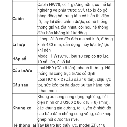
Cabin HW76, có 1 giường nằm, có thể lật
nghiêng về phía trước 55º, táp lô ốp gỗ,
bảng đồng hồ trung tâm có hiển thị điện
Cabin
tử, tay lái điều chỉnh được, có hệ thống
thông gió và tỏa nhiệt, còi hơi, hệ thống
điều hòa không khí tự động…
Li hợp lõi lò xo đĩa đơn ma sát khô, đường
Li hợp
kính 430 mm, dẫn động thủy lực, trợ lực
khí nén
Model: HW19710, loại 10 cấp có trợ lực,
Hộp số
10 số tiến, 2 số lùi
Loại HF9 (Cầu 9 tấn), phanh thường. Hệ
Cầu trước
thống lái cùng trục trước cố định
Loại HC16 x 2 (Cầu dầu 16 tấn), chịu lực
Cầu sau
tốt, sức kéo tối đa được 60 tấn hàng hóa,
ít hao mòn
Khung xe song song dạng nghiêng, tiết
diện hình chữ U300 x 80 x (8 + 8) (mm),
Khung xe
các khung gia cường, tối luyện ở nhiệt độ
cao bảo đảm chống cong võng, các khớp
ghép nối được tán rive.
Hệ thống lái
Tay lái trợ lực thủy lực, model ZF8118