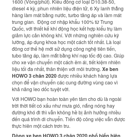
1600 (Vòng/phút). Kiểu đông cơ loại D10.38-50,
diesel 4 kỳ, phun nhiên liệu điện tử, 6 Xy lanh thẳng
hàng làm mát bằng nước, turbo tăng áp và làm mát
trung gian. Động cơ nhập khẩu 100% từ Trung
Quốc, với thiết kế khí động học kết hợp kiểu trụ làm
giảm lực cản không khí. Với những nghiên cứu kỹ
lưỡng, áp dụng khoa học một cách tốt nhất. Là loại
đông cơ thế hệ mới sử dụng công nghệ tiên tiến,
tubo tăng áp, làm mắt bằng khí nạp tốc độ cao. Giúp
cho xe vận chuyển một cách êm ái, tiết kiệm nhiên
liệu tối đa nhất, thân thiện với môi trường.
Xe ben
HOWO 3 chân 2020
được nhiều khách hàng lựa
chọn để vận chuyển các cung đường vùng cao vì
khả năng leo dốc tuyệt vời.
Với HOWO bạn hoàn toàn yên tâm cho dù là ngoài
trời thời tiết có xấu như mưa gió, nắng nóng hay
đường khó đi thì vẫn không hề bị ảnh hưởng nhiều
đến quá trình di chuyển. Tiến độ công việc vẫn được
thực hiên một cách trơn tru.
Dòng xe ben HOWO 3 chân 2020 phổ biến hiện