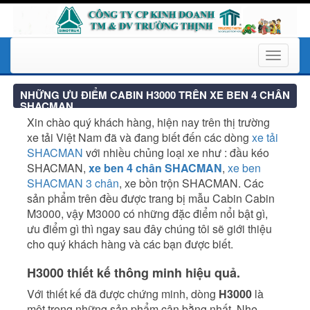
Toggle
navigati
NHỮNG ƯU ĐIỂM CABIN H3000 TRÊN XE BEN 4 CHÂN
SHACMAN
Xin chào quý khách hàng, hiện nay trên thị trường
xe tải Việt Nam đã và đang biết đến các dòng
xe tải
SHACMAN
với nhiều chủng loại xe như : đầu kéo
SHACMAN,
xe ben 4 chân SHACMAN
,
xe ben
SHACMAN 3 chân
, xe bồn trộn SHACMAN. Các
sản phẩm trên đều được trang bị mẫu Cabin Cabin
M3000, vậy M3000 có những đặc điểm nổi bật gì,
ưu điểm gì thì ngay sau đây chúng tôi sẽ giới thiệu
cho quý khách hàng và các bạn được biết.
H3000 thiết kế thông minh hiệu quả.
Với thiết kế đã được chứng minh, dòng
H3000
là
một trong những sản phẩm cân bằng nhất. Nhẹ,