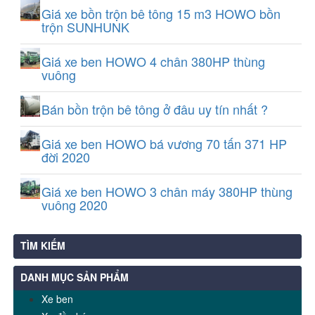
Giá xe bồn trộn bê tông 15 m3 HOWO bồn
trộn SUNHUNK
Giá xe ben HOWO 4 chân 380HP thùng
vuông
Bán bồn trộn bê tông ở đâu uy tín nhất ?
Giá xe ben HOWO bá vương 70 tấn 371 HP
đời 2020
Giá xe ben HOWO 3 chân máy 380HP thùng
vuông 2020
TÌM KIẾM
DANH MỤC SẢN PHẨM
Xe ben