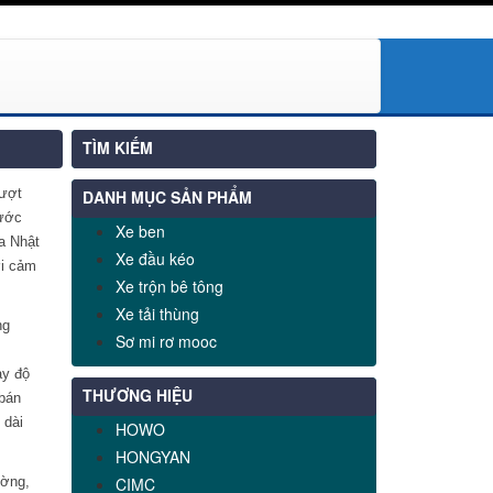
TÌM KIẾM
vượt
DANH MỤC SẢN PHẨM
nước
Xe ben
a Nhật
Xe đầu kéo
ời cảm
Xe trộn bê tông
Xe tải thùng
ng
Sơ mi rơ mooc
ay độ
THƯƠNG HIỆU
 bán
 dài
HOWO
HONGYAN
ường,
CIMC