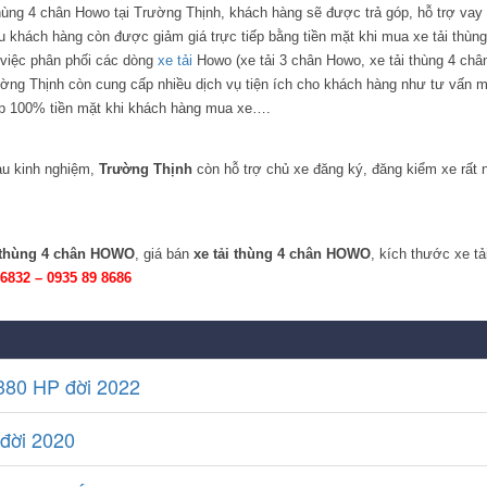
hùng 4 chân Howo tại Trường Thịnh, khách hàng sẽ được trả góp, hỗ trợ vay 
u khách hàng còn được giảm giá trực tiếp bằng tiền mặt khi mua xe tải thùng
việc phân phối các dòng
xe tải
Howo (xe tải 3 chân Howo, xe tải thùng 4 châ
ờng Thịnh còn cung cấp nhiều dịch vụ tiện ích cho khách hàng như tư vấn 
iếp 100% tiền mặt khi khách hàng mua xe….
iàu kinh nghiệm,
Trường Thịnh
còn hỗ trợ chủ xe đăng ký, đăng kiểm xe rất 
i thùng 4 chân HOWO
, giá bán
xe tải thùng 4 chân HOWO
, kích thước xe tả
 6832 – 0935 89 8686
380 HP đời 2022
đời 2020