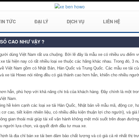
TIN TỨC
ĐẠI LÝ
DỊCH VỤ
LIÊN HỆ
 SỐ CAO NHƯ VẬY ?
gười dùng Việt Nam rất ưa chuộng. Bởi lẽ đây là mẫu xe có nhiều ưu điểm 
 xe tải hiện nay có rất nhiều loại xe thuộc các hãng khác nhau. Trong đó, 3 
 về Việt Nam gồm có Nhật Bản, Hàn Quốc và Trung Quốc. Các mẫu xe tải củ
và xe tải Howo nói riêng đều có giá thành cao hơn hẳn, khiến cho nhiều ngư
ốt hơn hẳn, phù hợp với khả năng chi trả của khách hàng. Đây chính là một tro
 Việt Nam.
ông hề kém cạnh các loại xe tải Hàn Quốc, Nhật bản về mẫu mã, động cơ, h
cơ cao, tiết kiệm nhiên liệu, có nhiều điều kiện thuận lợi cho người), và giá
 không gian thoải mái giúp tài xế vận hành không mệt mỏi suốt trên đoạn đường
ều người lựa chọn, và quyết định đầu tư mua xe.
ịnh là địa chỉ bán xe tải ben đảm bảo chất lượng và có giá cả rẻ nhất thị tr