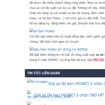
đã được rất nhiều khách hàng công nhận. Mua xe tải t
mua xe với lãi suất cực kỳ ưu đãi. Không chỉ vậy, nhiề
chân nói riêng và cái model xe tải nói chung.
Bên cạnh 
howo, xe tải ben Howo…) với mức giá ưu đãi nhất, Trư
hỗ trợ đăng ký, đăng kiểm, trợ giá, khuyến mãi trực t
Với đội ngũ nhân viên kỹ thuật đông đảo, lành nghề, g
chóng, tiết kiệm thời gian và chi phí.
Để biết thêm thông tin chi tiết về công suất máy
xe tả
thùng 4 chân HOWO, vui lòng liên hệ trực tiếp
093 222
TIN TỨC LIÊN QUAN
Giá xe tải ben HOWO 3 chân 
Giá xe tải ben HOWO 3 chân 380 HP 