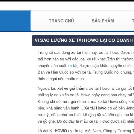
TRANG CHỦ
SẢN PHẨM
VÌ SAO LƯỢNG XE TẢI HOWO LẠI CÓ DOANH
Trong số các dòng
xe tải
hiện nay, xe tải Howo được n
trội hơn hẳn so với các loại xe tải khác.
Trên thị trường
chuyên sản xuất
xe tải
, được nhập khẩu nguyên chiếc
Bản và Hàn Quốc so với xe tải Trung Quốc nói chung, 
thấy e ngại nếu muốn mua.
Ngược lại,
xét về giá thành
, xe tải Howo lại có giá t
những lý do khiến xe tải Howo ngày càng bán chạy tại
Không chỉ có mức giá rẻ hơn, mà xe tải Howo cũng kh
bền, khả năng vận hành…
Xe tải Howo
có độ bền động 
hợp lý, cũng như có thiết kế rộng rãi và tiện nghi tạo
và gồ ghề. Do đó đây là mẫu xe tải Howo được rất nhi
Là đại lý
HOWO
uy tín tại Việt Nam, Công ty Trường Th