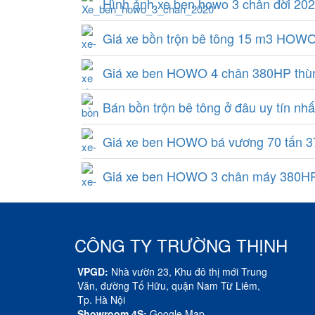
Hình ảnh xe ben howo 3 chân đời 202
Giá xe bồn trộn bê tông 15 m3 HO
Giá xe ben HOWO 4 chân 380HP thù
Bán bồn trộn bê tông ở đâu uy tín nhấ
Giá xe ben HOWO bá vương 70 tấn 3
Giá xe ben HOWO 3 chân máy 380HP
CÔNG TY TRƯỜNG THỊNH
VPGD:
Nhà vườn 23, Khu đô thị mới Trung
Văn, đường Tố Hữu, quận Nam Từ Liêm,
Tp. Hà Nội
Showroom 4S:
Google Map