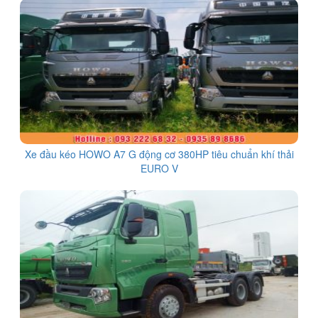
Xe đầu kéo HOWO A7 G động cơ 380HP tiêu chuẩn khí thải
EURO V