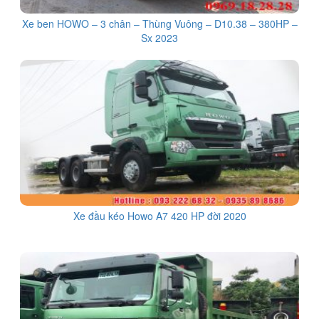
Xe ben HOWO – 3 chân – Thùng Vuông – D10.38 – 380HP –
Sx 2023
Xe đầu kéo Howo A7 420 HP đời 2020