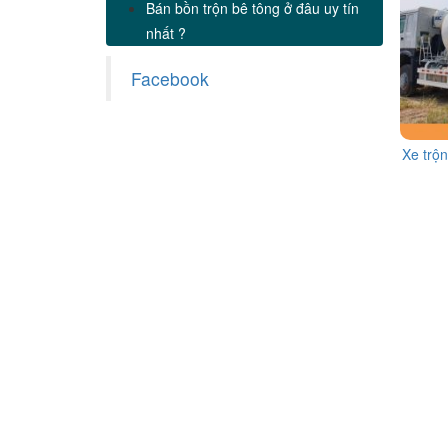
Bán bồn trộn bê tông ở đâu uy tín
nhất ?
Facebook
Xe trộ