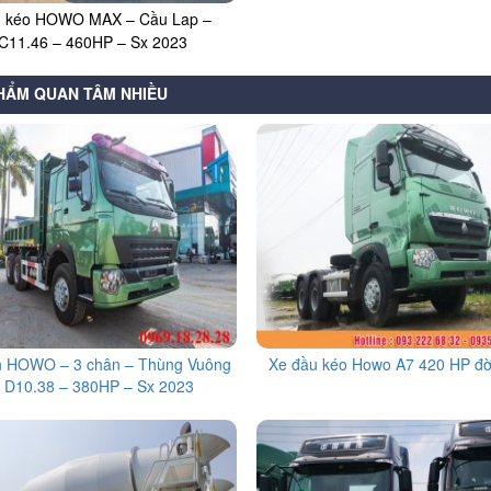
 kéo HOWO MAX – Cầu Lap –
C11.46 – 460HP – Sx 2023
HẨM QUAN TÂM NHIỀU
n HOWO – 3 chân – Thùng Vuông
Xe đầu kéo Howo A7 420 HP đờ
 D10.38 – 380HP – Sx 2023