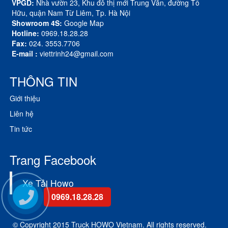
VPGD:
Nhà vườn 23, Khu đô thị mới Trung Văn, đường Tố
Hữu, quận Nam Từ Liêm, Tp. Hà Nội
Showroom 4S:
Google Map
Hotline:
0969.18.28.28
Fax:
024. 3553.7706
E-mail :
viettrinh24@gmail.com
THÔNG TIN
Giới thiệu
Liên hệ
Tin tức
Trang Facebook
Xe Tải Howo
0969.18.28.28
© Copyright 2015 Truck HOWO Vietnam. All rights reserved.