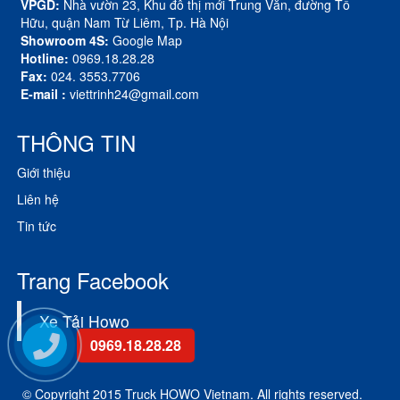
VPGD:
Nhà vườn 23, Khu đô thị mới Trung Văn, đường Tố
Hữu, quận Nam Từ Liêm, Tp. Hà Nội
Showroom 4S:
Google Map
Hotline:
0969.18.28.28
Fax:
024. 3553.7706
E-mail :
viettrinh24@gmail.com
THÔNG TIN
Giới thiệu
Liên hệ
Tin tức
Trang Facebook
Xe Tải Howo
0969.18.28.28
© Copyright 2015 Truck HOWO Vietnam. All rights reserved.