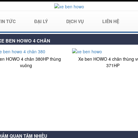
TIN TỨC
ĐẠI LÝ
DỊCH VỤ
LIÊN HỆ
XE BEN HOWO 4 CHÂN
ben HOWO 4 chân 380HP thùng
Xe ben HOWO 4 chân thùng 
vuông
371HP
HẨM QUAN TÂM NHIỀU