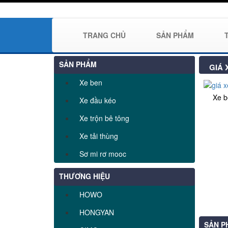
TRANG CHỦ
SẢN PHẨM
SẢN PHẨM
GIÁ 
Xe ben
Xe 
Xe đầu kéo
Xe trộn bê tông
Xe tải thùng
Sơ mi rơ mooc
THƯƠNG HIỆU
HOWO
HONGYAN
SẢN P