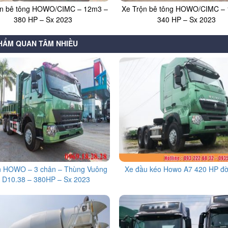
ộn bê tông HOWO/CIMC – 12m3 –
Xe Trộn bê tông HOWO/CIMC –
380 HP – Sx 2023
340 HP – Sx 2023
HẨM QUAN TÂM NHIỀU
n HOWO – 3 chân – Thùng Vuông
Xe đầu kéo Howo A7 420 HP đờ
 D10.38 – 380HP – Sx 2023