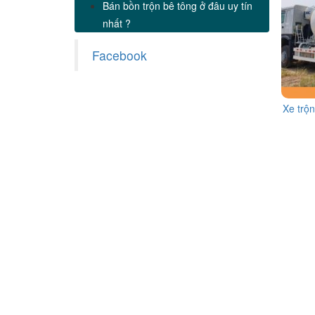
Bán bồn trộn bê tông ở đâu uy tín
nhất ?
Facebook
Xe trộ