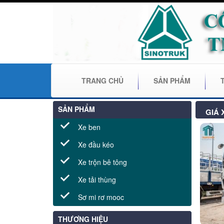
TRANG CHỦ
SẢN PHẨM
SẢN PHẨM
GIÁ 
Xe ben
Xe đầu kéo
Xe trộn bê tông
Xe tải thùng
Sơ mi rơ mooc
THƯƠNG HIỆU