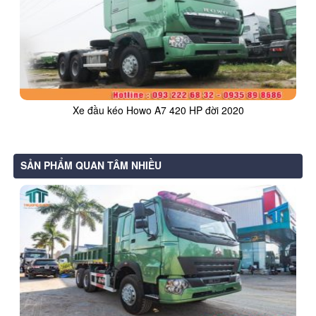
Xe đầu kéo Howo A7 420 HP đời 2020
SẢN PHẨM QUAN TÂM NHIỀU