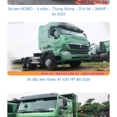
Xe ben HOWO – 3 chân – Thùng Vuông – D10.38 – 380HP –
Sx 2023
Xe đầu kéo Howo A7 420 HP đời 2020