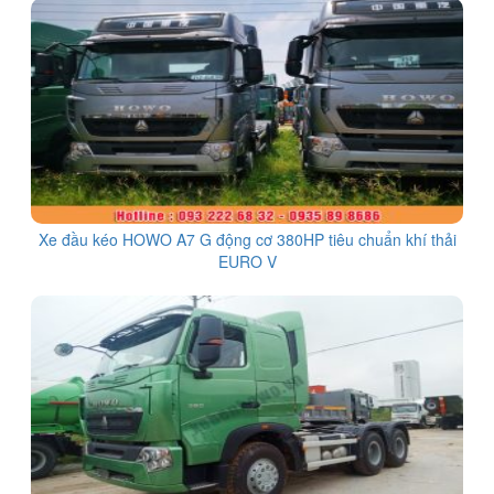
Xe đầu kéo HOWO A7 G động cơ 380HP tiêu chuẩn khí thải
EURO V