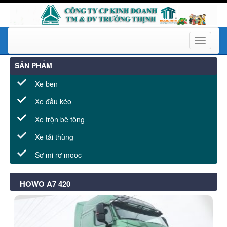
Toggle
navigati
SẢN PHẨM
Xe ben
Xe đầu kéo
Xe trộn bê tông
Xe tải thùng
Sơ mi rơ mooc
HOWO A7 420