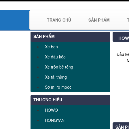
TRANG CHỦ
SẢN PHẨM
SẢN PHẨM
HOWO
Xe ben
Đầu k
Xe đầu kéo
M
Xe trộn bê tông
Xe tải thùng
Sơ mi rơ mooc
THƯƠNG HIỆU
HOWO
HONGYAN
SẢN P