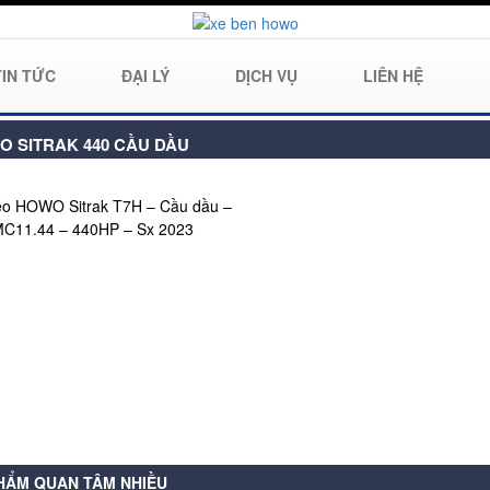
TIN TỨC
ĐẠI LÝ
DỊCH VỤ
LIÊN HỆ
 SITRAK 440 CẦU DẦU
éo HOWO Sitrak T7H – Cầu dầu –
C11.44 – 440HP – Sx 2023
HẨM QUAN TÂM NHIỀU