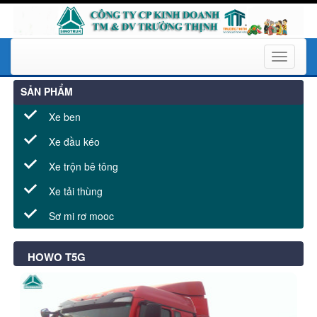
Toggle
navigati
SẢN PHẨM
Xe ben
Xe đầu kéo
Xe trộn bê tông
Xe tải thùng
Sơ mi rơ mooc
HOWO T5G