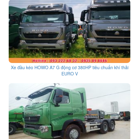
Xe đầu kéo HOWO A7 G động cơ 380HP tiêu chuẩn khí thải
EURO V