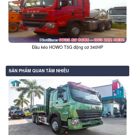
Đầu kéo HOWO T5G động cơ 340HP
SẢN PHẨM QUAN TÂM NHIỀU