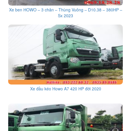
Xe ben HOWO – 3 chân – Thùng Vuông – D10.38 – 380HP –
Sx 2023
Xe đầu kéo Howo A7 420 HP đời 2020