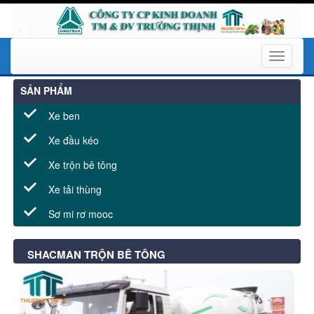
Toggle
navigati
SẢN PHẨM
Xe ben
Xe đầu kéo
Xe trộn bê tông
Xe tải thùng
Sơ mi rơ mooc
SHACMAN TRỘN BÊ TÔNG