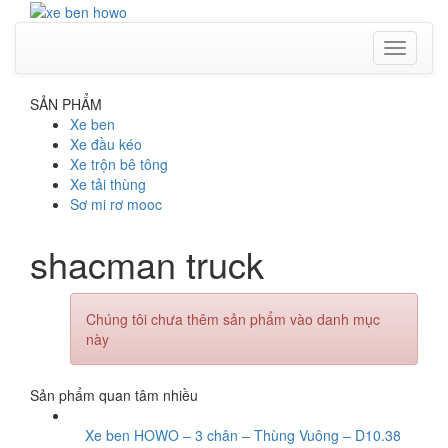
Toggle
navigati
SẢN PHẨM
Xe ben
Xe đầu kéo
Xe trộn bê tông
Xe tải thùng
Sơ mi rơ mooc
shacman truck
Chúng tôi chưa thêm sản phẩm vào danh mục
này
Sản phẩm quan tâm nhiều
Xe ben HOWO – 3 chân – Thùng Vuông – D10.38