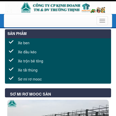
Toggle
navigati
SẢN PHẨM
Xe ben
Xe đầu kéo
Xe trộn bê tông
Xe tải thùng
Sơ mi rơ mooc
SƠ MI RƠ MOOC SÀN