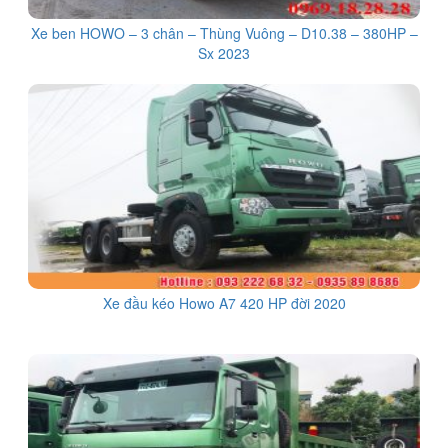
Xe ben HOWO – 3 chân – Thùng Vuông – D10.38 – 380HP –
Sx 2023
Xe đầu kéo Howo A7 420 HP đời 2020