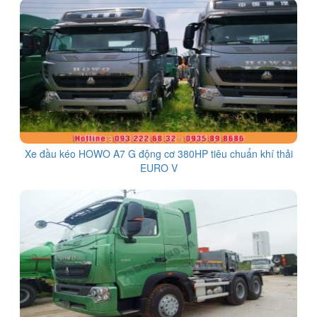
Xe đầu kéo HOWO A7 G động cơ 380HP tiêu chuẩn khí thải
EURO V