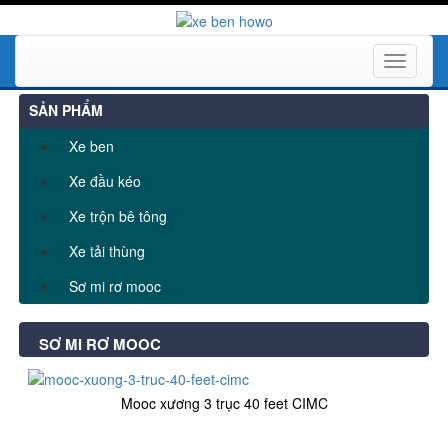
Toggle
navigati
SẢN PHẨM
Xe ben
Xe đầu kéo
Xe trộn bê tông
Xe tải thùng
Sơ mi rơ mooc
SƠ MI RƠ MOOC
Mooc xương 3 trục 40 feet CIMC