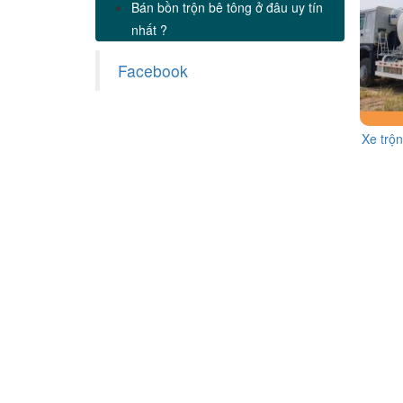
Bán bồn trộn bê tông ở đâu uy tín
nhất ?
Facebook
Xe trộ