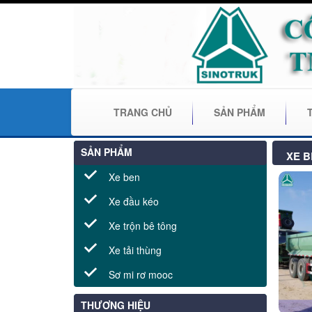
TRANG CHỦ
SẢN PHẨM
SẢN PHẨM
XE B
Xe ben
Xe đầu kéo
Xe trộn bê tông
Xe tải thùng
Sơ mi rơ mooc
THƯƠNG HIỆU