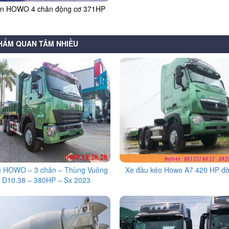
en HOWO 4 chân động cơ 371HP
HẨM QUAN TÂM NHIỀU
n HOWO – 3 chân – Thùng Vuông
Xe đầu kéo Howo A7 420 HP đờ
 D10.38 – 380HP – Sx 2023