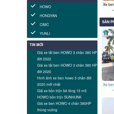
Xe be
HOWO
–
HONGYAN
SẢN P
CIMC
YUNLI
TIN MỚI
Giá xe tải ben HOWO 3 chân 380 HP
đời 2022
Giá xe tải ben HOWO 3 chân 380 HP
đời 2020
Hình ảnh xe ben howo 3 chân đời
2020 mới nhất
Xe be
–
Giá xe bồn trộn bê tông 15 m3
HOWO bồn trộn SUNHUNK
Giá xe ben HOWO 4 chân 380HP
thùng vuông