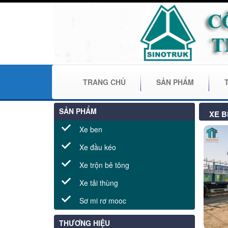
TRANG CHỦ
SẢN PHẨM
SẢN PHẨM
XE B
Xe ben
Xe đầu kéo
Xe trộn bê tông
Xe tải thùng
Sơ mi rơ mooc
THƯƠNG HIỆU