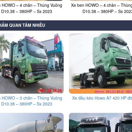
n HOWO – 4 chân – Thùng Vuông
Xe ben HOWO – 4 chân – Thùng
 D10.38 – 380HP – Sx 2023
D10.38 – 380HP – Sx 202
HẨM QUAN TÂM NHIỀU
n HOWO – 3 chân – Thùng Vuông
Xe đầu kéo Howo A7 420 HP đờ
 D10.38 – 380HP – Sx 2023