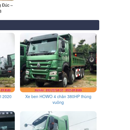
 Đúc –
3
i 2020
Xe ben HOWO 4 chân 380HP thùng
vuông