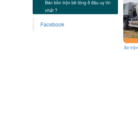
Bán bồn trộn bê tông ở đâu uy tín
nhất ?
Facebook
Xe trộ