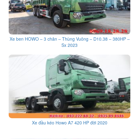
Xe ben HOWO – 3 chân – Thùng Vuông – D10.38 – 380HP –
Sx 2023
Xe đầu kéo Howo A7 420 HP đời 2020