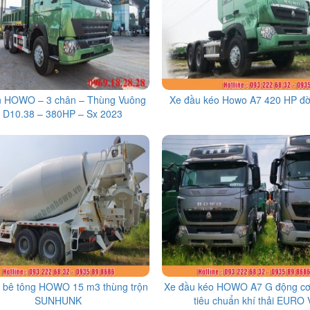
n HOWO – 3 chân – Thùng Vuông
Xe đầu kéo Howo A7 420 HP đờ
 D10.38 – 380HP – Sx 2023
n bê tông HOWO 15 m3 thùng trộn
Xe đầu kéo HOWO A7 G động c
SUNHUNK
tiêu chuẩn khí thải EURO 