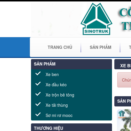
TRANG CHỦ
SẢN PHẨM
SẢN PHẨM
XE B
Xe ben
Chún
Xe đầu kéo
Xe trộn bê tông
SẢN P
Xe tải thùng
Sơ mi rơ mooc
THƯƠNG HIỆU