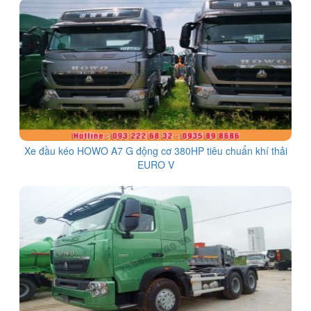
Xe đầu kéo HOWO A7 G động cơ 380HP tiêu chuẩn khí thải
EURO V