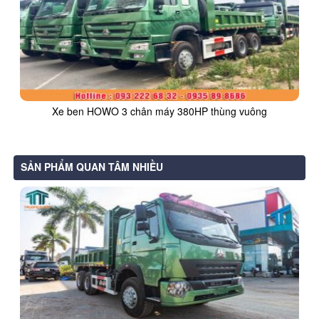
Xe ben HOWO 3 chân máy 380HP thùng vuông
SẢN PHẨM QUAN TÂM NHIỀU