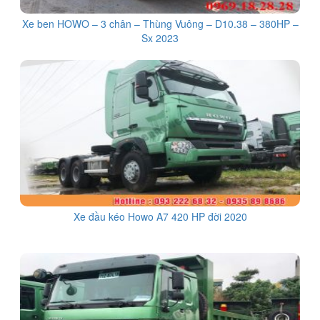
Xe ben HOWO – 3 chân – Thùng Vuông – D10.38 – 380HP –
Sx 2023
Xe đầu kéo Howo A7 420 HP đời 2020