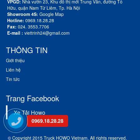
VPGD:
Nhà vườn 23, Khu đô thị mới Trung Văn, đường Tố
Hữu, quận Nam Từ Liêm, Tp. Hà Nội
Showroom 4S:
Google Map
Hotline:
0969.18.28.28
Fax:
024. 3553.7706
E-mail :
viettrinh24@gmail.com
THÔNG TIN
Giới thiệu
Liên hệ
Tin tức
Trang Facebook
Xe Tải Howo
0969.18.28.28
© Copyright 2015 Truck HOWO Vietnam. All rights reserved.