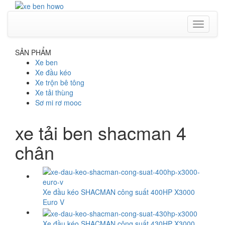
Toggle
navigati
SẢN PHẨM
Xe ben
Xe đầu kéo
Xe trộn bê tông
Xe tải thùng
Sơ mi rơ mooc
xe tải ben shacman 4
chân
Xe đầu kéo SHACMAN công suất 400HP X3000
Euro V
Xe đầu kéo SHACMAN công suất 430HP X3000