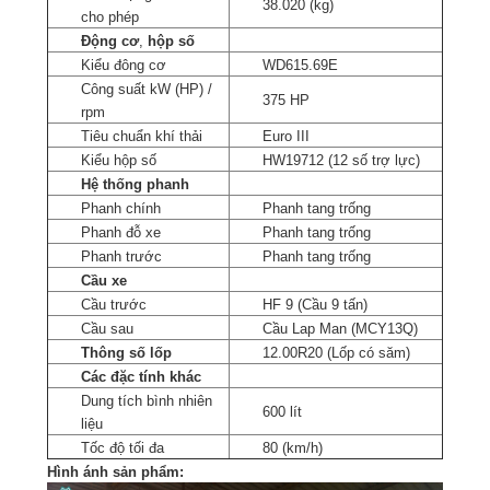
38.020 (kg)
cho phép
Động cơ
,
hộp số
Kiểu đông cơ
WD615.69E
Công suất kW (HP) /
375 HP
rpm
Tiêu chuẩn khí thải
Euro III
Kiểu hộp số
HW19712 (12 số trợ lực)
Hệ thống phanh
Phanh chính
Phanh tang trống
Phanh đỗ xe
Phanh tang trống
Phanh trước
Phanh tang trống
Cầu xe
Cầu trước
HF 9 (Cầu 9 tấn)
Cầu sau
Cầu Lap Man (MCY13Q)
Thông số lốp
12.00R20 (Lốp có săm)
Các đặc tính khác
Dung tích bình nhiên
600 lít
liệu
Tốc độ tối đa
80 (km/h)
Hình ánh sản phẩm: