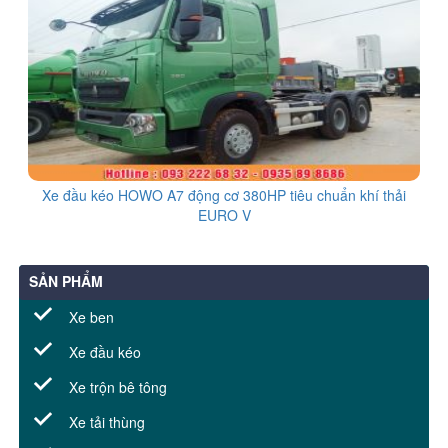
Xe đầu kéo HOWO A7 động cơ 380HP tiêu chuẩn khí thải
EURO V
SẢN PHẨM
Xe ben
Xe đầu kéo
Xe trộn bê tông
Xe tải thùng