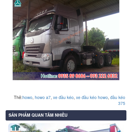
Thẻ:
howo
,
howo a7
,
xe đầu kéo
,
xe đầu kéo howo
,
đầu kéo
375
SẢN PHẨM QUAN TÂM NHIỀU