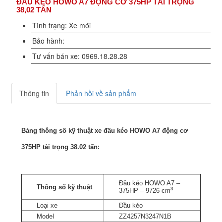
ĐẦU KÉO HOWO A7 ĐỘNG CƠ 375HP TẢI TRỌNG
38,02 TẤN
Tình trạng: Xe mới
Bảo hành:
Tư vấn bán xe: 0969.18.28.28
Thông tin
Phản hồi về sản phẩm
Bảng thông số kỹ thuật xe đầu kéo HOWO A7 động cơ
375HP tải trọng 38.02 tấn:
Đầu kéo HOWO A7 –
Thông số kỹ thuật
3
375HP – 9726 cm
Loại xe
Đầu kéo
Model
ZZ4257N3247N1B