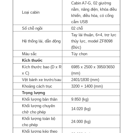
Cabin A7-G, 02 giường
nằm, nâng điện, khóa điều
Loại cabin
khiển, điều hòa, có cổng
cắm USB
Số chỗ ngồi
02 chỗ
Tay lái thuận, 6×4, trợ lực
Hệ thống lái, dẫn động
thủy lực, model ZF8098
(Đức)
Màu sắc
Tùy chọn
Kích thước
Kích thước bao (D x R
6985 x 2500 x 3950/3650
x C)
(mm)
Vệt bánh xe trước/sau
2401/1830 (mm)
Khoảng cách trục
3200 + 1400 (mm)
Trọng lượng
Khối lượng bản thân
9.850 (kg)
Khối lượng chuyên
14.020 (kg)
chở cho phép
Khối lượng toàn bộ
24.000 (kg)
cho phép
Khối lượng kéo theo