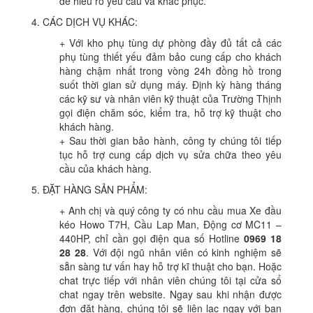
để hiểu rõ yêu cầu và khắc phục.
4. CÁC DỊCH VỤ KHÁC:
+ Với kho phụ tùng dự phòng đầy đủ tất cả các
phụ tùng thiết yếu đảm bảo cung cấp cho khách
hàng chậm nhất trong vòng 24h đồng hồ trong
suốt thời gian sử dụng máy. Định kỳ hàng tháng
các kỹ sư và nhân viên kỹ thuật của Trường Thịnh
gọi điện chăm sóc, kiểm tra, hỗ trợ kỹ thuật cho
khách hàng.
+ Sau thời gian bảo hành, công ty chúng tôi tiếp
tục hỗ trợ cung cấp dịch vụ sửa chữa theo yêu
cầu của khách hàng.
5. ĐẶT HÀNG SẢN PHẨM:
+ Anh chị và quý công ty có nhu cầu mua Xe đầu
kéo Howo T7H, Cầu Lap Man, Động cơ MC11 –
440HP, chỉ cần gọi điện qua số Hotline
0969 18
28 28
. Với đội ngũ nhân viên có kinh nghiệm sẽ
sẵn sàng tư vấn hay hỗ trợ kĩ thuật cho bạn. Hoặc
chat trực tiếp với nhân viên chúng tôi tại cửa sổ
chat ngay trên website. Ngay sau khi nhận được
đơn đặt hàng, chúng tôi sẽ liên lạc ngay với bạn