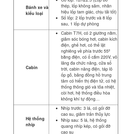
thép, lốp không săm, nhãn
Bánh xe và
hiệu lốp tam giác, chịu tải tốt)
kiểu loại
Số lốp: 2 lốp trước và 8 lốp
sau, 1 lốp dự phòng
Cabin T7H, có 2 giường nằm,
giảm sóc bóng hơi, cabin kích
điện, ghế hơi, có thể lật
nghiêng về phía trước 55º
bằng điện, có ổ cắm 220V, vô
lăng đa chức năng, cửa sổ
Cabin
trời, cabin nâng điện, táp lô
ốp gỗ, bảng đồng hồ trung
tâm có hiển thị điện tử, có hệ
thống thông gió và tỏa nhiệt,
còi hơi, hệ thống điều hòa
không khí tự động…
Nhíp trước: 3 lá, có gối đỡ
cao su, giảm trấn thủy lực
Hệ thống
Nhíp sau: 5 lá, hệ thống
nhíp
quang nhíp kép, có gối đỡ
cao su