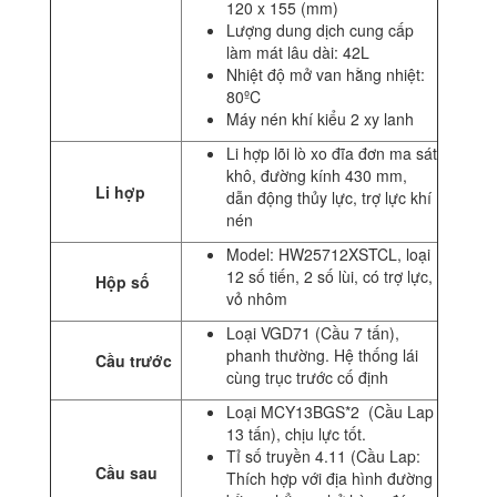
120 x 155 (mm)
Lượng dung dịch cung cấp
làm mát lâu dài: 42L
Nhiệt độ mở van hằng nhiệt:
80ºC
Máy nén khí kiểu 2 xy lanh
Li hợp lõi lò xo đĩa đơn ma sát
khô, đường kính 430 mm,
Li hợp
dẫn động thủy lực, trợ lực khí
nén
Model: HW25712XSTCL, loại
12 số tiến, 2 số lùi, có trợ lực,
Hộp số
vỏ nhôm
Loại VGD71 (Cầu 7 tấn),
phanh thường. Hệ thống lái
Cầu trước
cùng trục trước cố định
Loại MCY13BGS*2 (Cầu Lap
13 tấn), chịu lực tốt.
Tỉ số truyền 4.11 (Cầu Lap:
Cầu sau
Thích hợp với địa hình đường