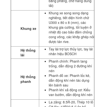
bằng phẳng, chở hàng đúng
tải)
Khung xe song song dạng
nghiêng, tiết diện hình chữ
U300 x 80 x 8 (mm), các
khung gia cường, tối luyện ở
Khung xe
nhiệt độ cao bảo đảm chống
cong võng, các khớp ghép nối
được tán rive.
Tay lái trợ lực thủy lực, tay lái
Hệ thống
nhãn hiệu BOSCH
lái
Phanh chính: Phanh tang
trống, dẫn động 2 đường khí
nén
Phanh đỗ xe: Phanh lốc kê,
Hệ thống
dẫn động khí nén tác dụng
phanh
lên bánh sau
Phanh khí xả động cơ: Kiểu
van bướm, dẫn động khí nén
La zăng: 8.5R-20, Thép 10 lỗ
Cỡ lốp: 12R22.5 (Lốp bố