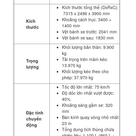
Kích thước tổng thể (DxRxC):
7315 x 2496 x 3900
mm
Khoảng cách trục: 3400 +
Kích
1400 mm
thước
Vệt bánh xe trước: 2041 mm
Vệt bánh xe sau: 1830 mm
Khối lượng bản thân: 9.900
kg
Tải trọng trên mâm kéo:
Trọng
13.970 kg
lượng
Khối lượng kéo theo cho
phép: 37.970 kg
Tốc độ lớn nhất: 75 km/h
Độ dốc lớn nhất vượt được:
40%
Khoảng sáng gầm xe: 320
mm
Đặc tính
Bán kính quay vòng nhỏ nhất:
chuyển
23 m
động
Tổng dung tích thùng chứa
nhiên liệu: 1.100 L (860 L +