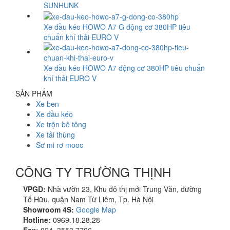
SUNHUNK
Xe đầu kéo HOWO A7 G động cơ 380HP tiêu
chuẩn khí thải EURO V
Xe đầu kéo HOWO A7 động cơ 380HP tiêu chuẩn
khí thải EURO V
SẢN PHẨM
Xe ben
Xe đầu kéo
Xe trộn bê tông
Xe tải thùng
Sơ mi rơ mooc
CÔNG TY TRƯỜNG THỊNH
VPGD:
Nhà vườn 23, Khu đô thị mới Trung Văn, đường
Tố Hữu, quận Nam Từ Liêm, Tp. Hà Nội
Showroom 4S:
Google Map
Hotline:
0969.18.28.28