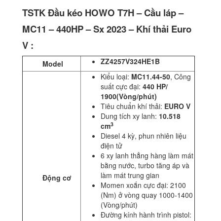
TSTK Đầu kéo HOWO T7H – Cầu láp –
MC11 – 440HP – Sx 2023 – Khí thải Euro
V :
ZZ4257V324HE1B
Model
Kiểu loại:
MC11.44-50
, Công
suất cực đại:
440 HP/
1900(Vòng/phút)
Tiêu chuẩn khí thải:
EURO V
Dung tích xy lanh:
10.518
3
cm
Diesel 4 kỳ, phun nhiên liệu
điện tử
6 xy lanh thẳng hàng làm mát
bằng nước, turbo tăng áp và
làm mát trung gian
Động cơ
Momen xoắn cực đại: 2100
(Nm) ở vòng quay 1000-1400
(Vòng/phút)
Đường kính hành trình pistol: