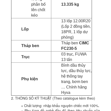
phân bố
13.335 kg
lên chốt
kéo
13 lốp 12.00R20
(Lốp 2 đồng tiền,
Lốp
18PR, 1 lốp dự
phòng)
Tháp ben
CIMC
Tháp ben
FC230-5
03 trục, FUWA
Trục
13 tấn
Bình dầu thủy
lực, dầu thủy lực,
hệ thông tay
Phụ kiện
trang, bơm ben
… Chính hãng
Hyva
2. THÔNG SỐ KỸ THUẬT (Theo catalogue kèm theo)
+ Chất lượng: nhập khẩu nguyên chiếc mới 100%.
+ Phụ tùng đồ nghề đầy đủ theo tiêu chuẩn của