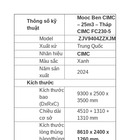
Mooc Ben CIMC
Thông số kỹ
– 25m3 – Tháp
thuật
CIMC FC230-5
Model
ZJV9404ZZXJM
Xuất xứ
Trung Quốc
Nhãn hiệu
CIMC
Màu sắc
Xanh
Năm sản
2024
xuất
Kích thước
Kích thước
9300 x 2500 x
bao
3500 mm
(DxRxC)
Chiều dài
4510 + 1310 +
cơ sở
1310 mm
Kích thước
lòng thùng
8610 x 2400 x
hàng/thùng
1260 mm