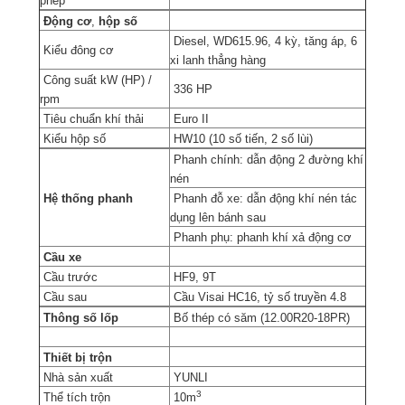
phép
Động cơ
,
hộp số
Diesel, WD615.96, 4 kỳ, tăng áp, 6
Kiểu đông cơ
xi lanh thẳng hàng
Công suất kW (HP) /
336 HP
rpm
Tiêu chuẩn khí thải
Euro II
Kiểu hộp số
HW10 (10 số tiến, 2 số lùi)
Phanh chính: dẫn động 2 đường khí
nén
Hệ thống phanh
Phanh đỗ xe: dẫn động khí nén tác
dụng lên bánh sau
Phanh phụ: phanh khí xả động cơ
Cầu xe
Cầu trước
HF9, 9T
Cầu sau
Cầu Visai HC16, tỷ số truyền 4.8
Thông số lốp
Bố thép có săm (12.00R20-18PR)
Thiết bị trộn
Nhà sản xuất
YUNLI
3
Thể tích trộn
10m