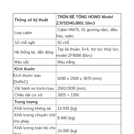
TRỘN BÊ TÔNG HOWO Model
Thông số kỹ thuật
ZJV5254GJB01 10m3
Cabin HW76, 01 giường nằm, điều
Loại cabin
hòa, radio.
Số chỗ ngồi
02 chỗ
Tay lái thuận, 6×4, trợ lực thủy lực,
Hệ thống lái, dẫn động
model ZF8098 (Đức)
Màu sắc
Màu trắng
Kích thước
Kích thước bao
9290 x 2500 x 3870 (mm)
(DxRxC)
Vệt bánh xe trước/sau
2041/1830 (mm)
Chiều dài cơ sở
3825 + 1350
Trọng lượng
Khối lượng không tải
14.930 (kg)
Khối lượng chuyên chở
8.940 (kg)
cho phép
Khối lượng toàn bộ cho
24.000 (kg)