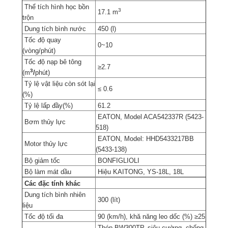
Thể tích hình học bồn
3
17.1 m
trộn
Dung tích bình nước
450 (l)
Tốc độ quay
0~10
(vòng/phút)
Tốc độ nạp bê tông
≥2.7
3
(m
/
phút)
Tỷ lệ vật liệu còn sót lại
≤ 0.6
(%)
Tỷ lệ lấp đầy(%)
61.2
EATON, Model ACA542337R (5423-
Bơm thủy lực
518)
EATON, Model: HHD5433217BB
Motor thủy lực
(5433-138)
Bộ giảm tốc
BONFIGLIOLI
Bộ làm mát dầu
Hiệu KAITONG, YS-18L, 18L
Các đặc tính khác
Dung tích bình nhiên
300 (lít)
liệu
Tốc độ tối đa
90 (km/h), khă năng leo dốc (%) ≥25
Thép BW300TP, siêu cường, chống