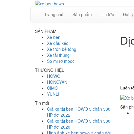
Trang chủ
Sản phẩm
Tin tức
Đại lý
SẢN PHẨM
Dị
Xe ben
Xe đầu kéo
Xe trộn bê tông
Xe tải thùng
Sơ mi rơ mooc
THƯƠNG HIỆU
HOWO
HONGYAN
CIMC
Luôn tớ
YUNLI
Tin mới
Sản ph
Giá xe tải ben HOWO 3 chân 380
HP đời 2022
Giá xe tải ben HOWO 3 chân 380
HP đời 2020
Hình ảnh xe ben howo 3 chân đời