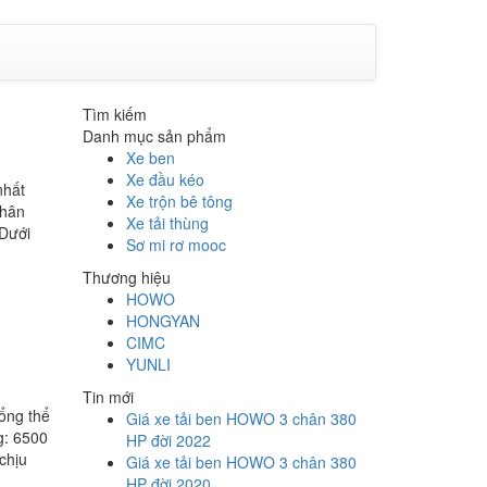
Tìm kiếm
Danh mục sản phẩm
Xe ben
Xe đầu kéo
nhất
Xe trộn bê tông
phân
Xe tải thùng
 Dưới
Sơ mi rơ mooc
Thương hiệu
HOWO
HONGYAN
CIMC
YUNLI
Tin mới
tổng thể
Giá xe tải ben HOWO 3 chân 380
g: 6500
HP đời 2022
chịu
Giá xe tải ben HOWO 3 chân 380
HP đời 2020