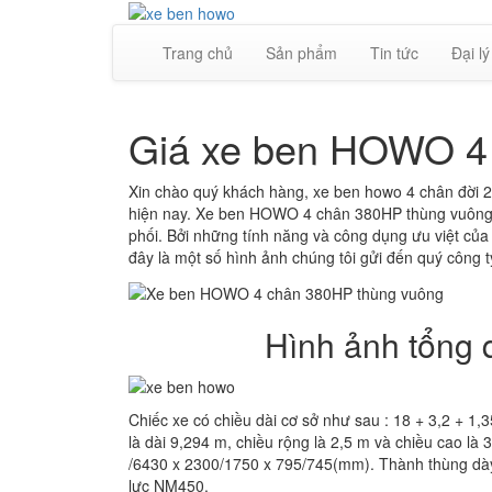
Trang chủ
Sản phẩm
Tin tức
Đại lý
Giá xe ben HOWO 4
Xin chào quý khách hàng, xe ben howo 4 chân đời 2
hiện nay. Xe ben HOWO 4 chân 380HP thùng vuông
phối. Bởi những tính năng và công dụng ưu việt củ
đây là một số hình ảnh chúng tôi gửi đến quý công 
Hình ảnh tổng 
Chiếc xe có chiều dài cơ sở như sau : 18 + 3,2 + 1,
là dài 9,294 m, chiều rộng là 2,5 m và chiều cao là
/6430 x 2300/1750 x 795/745(mm). Thành thùng dày 
lực NM450.