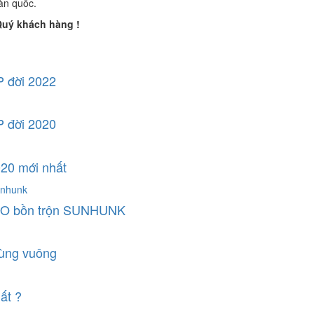
oàn quốc.
Quý khách hàng !
P đời 2022
P đời 2020
020 mới nhất
OWO bồn trộn SUNHUNK
ùng vuông
ất ?