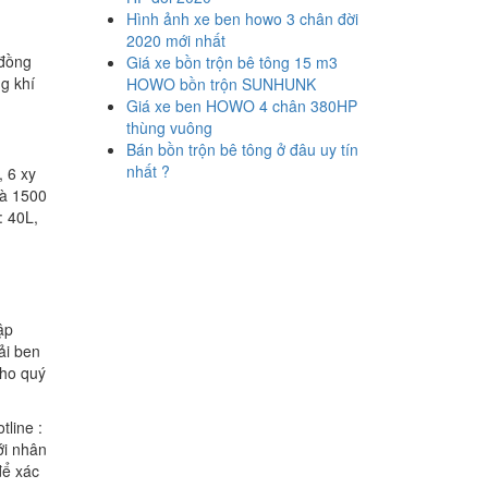
Hình ảnh xe ben howo 3 chân đời
2020 mới nhất
 đồng
Giá xe bồn trộn bê tông 15 m3
ng khí
HOWO bồn trộn SUNHUNK
Giá xe ben HOWO 4 chân 380HP
thùng vuông
Bán bồn trộn bê tông ở đâu uy tín
nhất ?
, 6 xy
là 1500
: 40L,
ập
ải ben
cho quý
line :
ới nhân
để xác