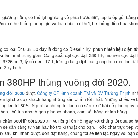
1 giường nằm, có thể lật nghiêng về phía trước 55º, táp lô ốp gỗ, bảng
được, có hệ thống thông gió và tỏa nhiệt, còi hơi, hệ thống điều hòa khô
 cơ loại D10.38-50 đây là động cơ Diesel 4 kỳ, phun nhiên liệu điện tử
và làm mát trung gian. Công suất đạt cực đại: 380 HP, momen cực đại 
à 9726 cm3, tỷ số nén: 17:1, lượng dung dịch cung cấp làm mát lâu dài
u 2 xy lanh.
n 380HP thùng vuông đời 2020.
ng đời 2020
được
Công ty CP Kinh doanh TM và DV Trường Thịnh
nh
m lại cho quý khách hàng những sản phẩm tốt nhất. Những chiếc xe t
g lên tới 80%. Ngoài ra chúng tôi luôn có sẵn xe ở bãi để giao ngay 
ạn, thủ tục nhanh gọn giao xe nhanh, cam kết hàng chính hãng.
hân 380HP đời 2020 xin vui lòng liên hệ ngay với chúng tôi qua số hot
m sẽ sẵn sàng tư vấn hay hỗ trợ kĩ thuật cho bạn. Hoặc chat trực tiếp v
gay sau khi nhận được đơn đặt hàng, chúng tôi sẽ liên lạc ngay với bạn 