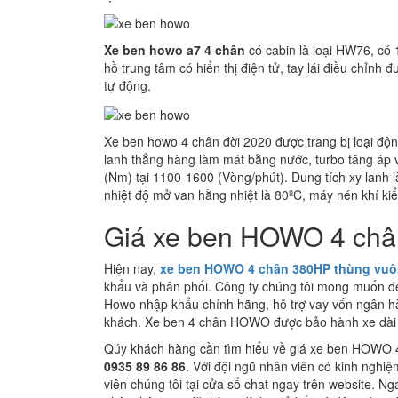
Xe ben howo a7 4 chân
có cabin là loại HW76, có 
hồ trung tâm có hiển thị điện tử, tay lái điều chỉnh 
tự động.
Xe ben howo 4 chân đời 2020 được trang bị loại động
lanh thẳng hàng làm mát bằng nước, turbo tăng áp 
(Nm) tại 1100-1600 (Vòng/phút). Dung tích xy lanh l
nhiệt độ mở van hằng nhiệt là 80ºC, máy nén khí kiể
Giá xe ben HOWO 4 châ
Hiện nay,
xe ben HOWO 4 chân 380HP thùng vuô
khẩu và phân phối. Công ty chúng tôi mong muốn đe
Howo nhập khẩu chính hãng, hỗ trợ vay vốn ngân hàn
khách. Xe ben 4 chân HOWO được bảo hành xe dài h
Qúy khách hàng cần tìm hiểu về giá xe ben HOWO 4 c
0935 89 86 86
. Với đội ngũ nhân viên có kinh nghiệ
viên chúng tôi tại cửa sổ chat ngay trên website. N