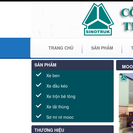
TRANG CHỦ
SẢN PHẨM
SẢN PHẨM
MOO
Xe ben
Xe đầu kéo
Xe trộn bê tông
Xe tải thùng
Sơ mi rơ mooc
THƯƠNG HIỆU