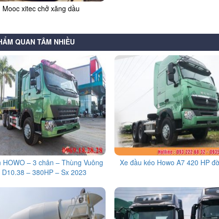
Mooc xitec chở xăng dầu
HẨM QUAN TÂM NHIỀU
n HOWO – 3 chân – Thùng Vuông
Xe đầu kéo Howo A7 420 HP đờ
 D10.38 – 380HP – Sx 2023