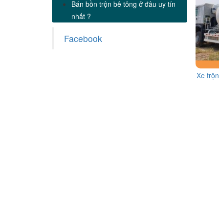
Bán bồn trộn bê tông ở đâu uy tín
nhất ?
Facebook
Xe trộ