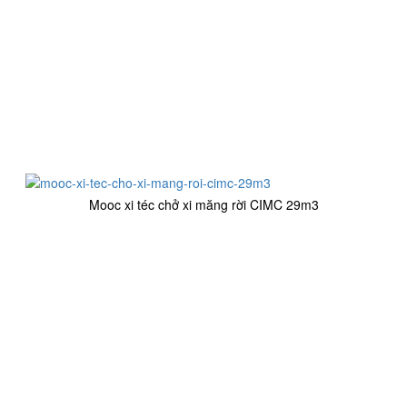
Mooc xi téc chở xi măng rời CIMC 29m3