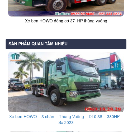
Xe ben HOWO động cơ 371HP thùng vuông
SẢN PHẨM QUAN TÂM NHIỀU
Xe ben HOWO – 3 chân – Thùng Vuông – D10.38 – 380HP –
Sx 2023