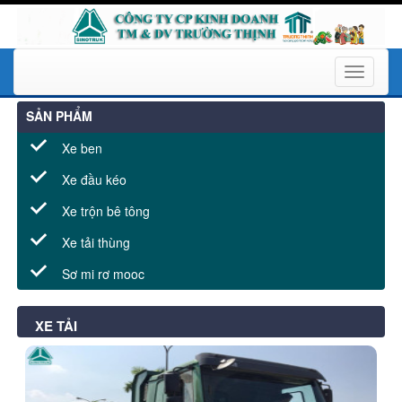
Toggle
navigati
SẢN PHẨM
Xe ben
Xe đầu kéo
Xe trộn bê tông
Xe tải thùng
Sơ mi rơ mooc
XE TẢI