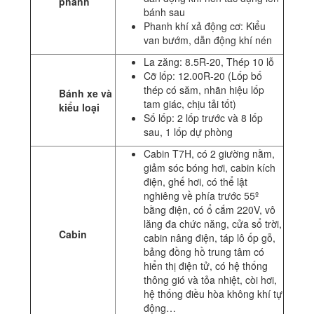
phanh
bánh sau
Phanh khí xả động cơ: Kiểu
van bướm, dẫn động khí nén
La zăng: 8.5R-20, Thép 10 lỗ
Cỡ lốp: 12.00R-20 (Lốp bố
thép có săm, nhãn hiệu lốp
Bánh xe và
tam giác, chịu tải tốt)
kiểu loại
Số lốp: 2 lốp trước và 8 lốp
sau, 1 lốp dự phòng
Cabin T7H, có 2 giường nằm,
giảm sóc bóng hơi, cabin kích
điện, ghế hơi, có thể lật
nghiêng về phía trước 55º
bằng điện, có ổ cắm 220V, vô
lăng đa chức năng, cửa sổ trời,
Cabin
cabin nâng điện, táp lô ốp gỗ,
bảng đồng hồ trung tâm có
hiển thị điện tử, có hệ thống
thông gió và tỏa nhiệt, còi hơi,
hệ thống điều hòa không khí tự
động…