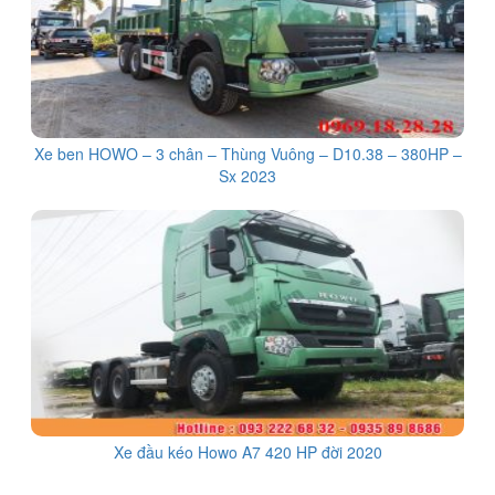
Xe ben HOWO – 3 chân – Thùng Vuông – D10.38 – 380HP –
Sx 2023
Xe đầu kéo Howo A7 420 HP đời 2020