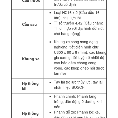
Cầu trước
trước cố định
Loại HC16 x 2 (Cầu dầu 16
tấn), chịu lực tốt.
Tỉ số truyền 4.42 (Cầu chậm:
Cầu sau
Thích hợp với địa hình đồi núi,
chở hàng nặng)
Khung xe song song dạng
nghiêng, tiết diện hình chữ
U300 x 80 x 8 (mm), các khung
gia cường, tối luyện ở nhiệt độ
Khung xe
cao bảo đảm chống cong
võng, các khớp ghép nối được
tán rive.
Tay lái trợ lực thủy lực, tay lái
Hệ thống
nhãn hiệu BOSCH
lái
Phanh chính: Phanh tang
trống, dẫn động 2 đường khí
nén
Phanh đỗ xe: Phanh lốc kê,
Hệ thống
dẫn động khí nén tác dụng lên