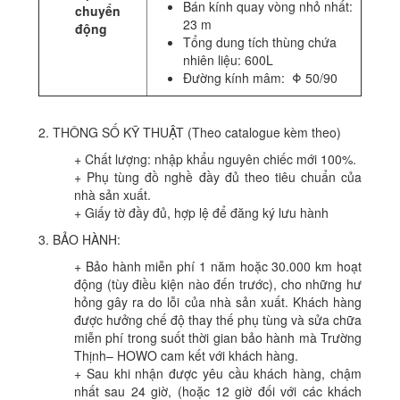
Bán kính quay vòng nhỏ nhất:
chuyển
23 m
động
Tổng dung tích thùng chứa
nhiên liệu: 600L
Đường kính mâm: Φ 50/90
2. THÔNG SỐ KỸ THUẬT (Theo catalogue kèm theo)
+ Chất lượng: nhập khẩu nguyên chiếc mới 100%.
+ Phụ tùng đồ nghề đầy đủ theo tiêu chuẩn của
nhà sản xuất.
+ Giấy tờ đầy đủ, hợp lệ để đăng ký lưu hành
3. BẢO HÀNH:
+ Bảo hành miễn phí 1 năm hoặc 30.000 km hoạt
động (tùy điều kiện nào đến trước), cho những hư
hỏng gây ra do lỗi của nhà sản xuất. Khách hàng
được hưởng chế độ thay thế phụ tùng và sửa chữa
miễn phí trong suốt thời gian bảo hành mà Trường
Thịnh– HOWO cam kết với khách hàng.
+ Sau khi nhận được yêu cầu khách hàng, chậm
nhất sau 24 giờ, (hoặc 12 giờ đối với các khách