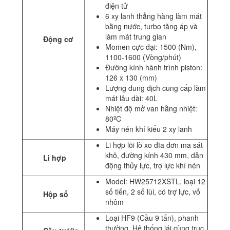
điện tử
6 xy lanh thẳng hàng làm mát
bằng nước, turbo tăng áp và
làm mát trung gian
Động cơ
Momen cực đại: 1500 (Nm),
1100-1600 (Vòng/phút)
Đường kính hành trình piston:
126 x 130 (mm)
Lượng dung dịch cung cấp làm
mát lâu dài: 40L
Nhiệt độ mở van hằng nhiệt:
80ºC
Máy nén khí kiểu 2 xy lanh
Li hợp lõi lò xo đĩa đơn ma sát
khô, đường kính 430 mm, dẫn
Li hợp
động thủy lực, trợ lực khí nén
Model: HW25712XSTL, loại 12
số tiến, 2 số lùi, có trợ lực, vỏ
Hộp số
nhôm
Loại HF9 (Cầu 9 tấn), phanh
thường. Hệ thống lái cùng trục