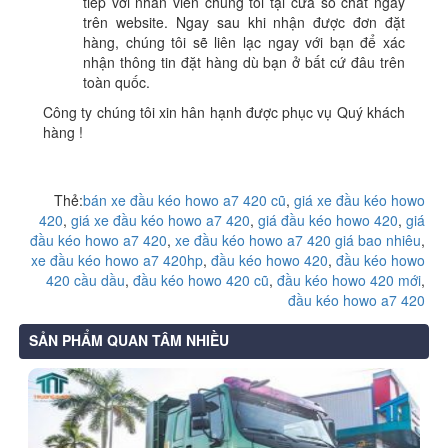
tiếp với nhân viên chúng tôi tại cửa sổ chat ngay
trên website. Ngay sau khi nhận được đơn đặt
hàng, chúng tôi sẽ liên lạc ngay với bạn để xác
nhận thông tin đặt hàng dù bạn ở bất cứ đâu trên
toàn quốc.
Công ty chúng tôi xin hân hạnh được phục vụ Quý khách
hàng !
Thẻ:
bán xe đầu kéo howo a7 420 cũ
,
giá xe đầu kéo howo
420
,
giá xe đầu kéo howo a7 420
,
giá đầu kéo howo 420
,
giá
đầu kéo howo a7 420
,
xe đầu kéo howo a7 420 giá bao nhiêu
,
xe đầu kéo howo a7 420hp
,
đầu kéo howo 420
,
đầu kéo howo
420 cầu dầu
,
đầu kéo howo 420 cũ
,
đầu kéo howo 420 mới
,
đầu kéo howo a7 420
SẢN PHẨM QUAN TÂM NHIỀU