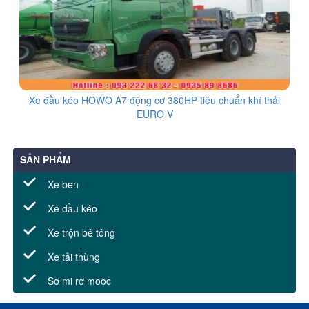
Xe đầu kéo HOWO A7 động cơ 380HP tiêu chuẩn khí thải
EURO V
SẢN PHẨM
Xe ben
Xe đầu kéo
Xe trộn bê tông
Xe tải thùng
Sơ mi rơ mooc