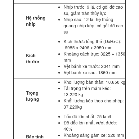
Nhíp trước: 9 lá, có gối đỡ cao
su, giảm trấn thủy lực
Hệ thống
Nhíp sau: 12 lá, hệ thống
nhíp
quang nhíp kép, có gối đỡ cao
su
Kích thước tổng thể (DxRxC):
6985 x 2496 x 3950
mm
Khoảng cách trục: 3225 + 1350
Kích
mm
thước
Vệt bánh xe trước: 2041 mm
Vệt bánh xe sau: 1860 mm
Khối lượng bản thân: 10.650 kg
Tải trọng trên mâm kéo:
Trọng
13.220 kg
lượng
Khối lượng kéo theo cho phép:
37.220kg
Tốc độ lớn nhất: 75 km/h
Độ dốc lớn nhất vượt được:
40%
Khoảng sáng gầm xe: 320 mm
Đặc tính