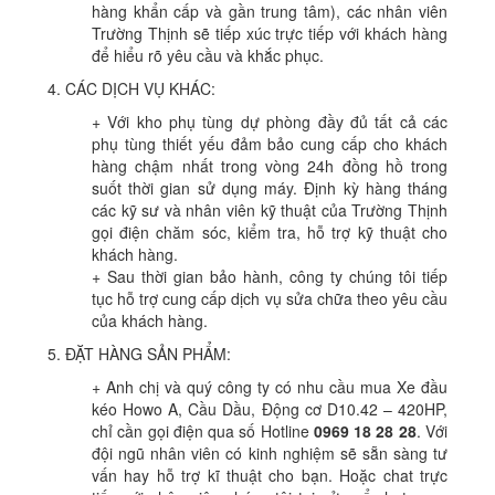
hàng khẩn cấp và gần trung tâm), các nhân viên
Trường Thịnh sẽ tiếp xúc trực tiếp với khách hàng
để hiểu rõ yêu cầu và khắc phục.
4. CÁC DỊCH VỤ KHÁC:
+ Với kho phụ tùng dự phòng đầy đủ tất cả các
phụ tùng thiết yếu đảm bảo cung cấp cho khách
hàng chậm nhất trong vòng 24h đồng hồ trong
suốt thời gian sử dụng máy. Định kỳ hàng tháng
các kỹ sư và nhân viên kỹ thuật của Trường Thịnh
gọi điện chăm sóc, kiểm tra, hỗ trợ kỹ thuật cho
khách hàng.
+ Sau thời gian bảo hành, công ty chúng tôi tiếp
tục hỗ trợ cung cấp dịch vụ sửa chữa theo yêu cầu
của khách hàng.
5. ĐẶT HÀNG SẢN PHẨM:
+ Anh chị và quý công ty có nhu cầu mua Xe đầu
kéo Howo A, Cầu Dầu, Động cơ D10.42 – 420HP,
chỉ cần gọi điện qua số Hotline
0969 18 28 28
. Với
đội ngũ nhân viên có kinh nghiệm sẽ sẵn sàng tư
vấn hay hỗ trợ kĩ thuật cho bạn. Hoặc chat trực