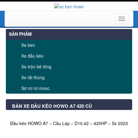
Toggle
navigati
SẢN PHẨM
Xe ben
Xe đầu kéo
Xe trộn bê tông
Xe tải thùng
Sơ mi rơ mooc
BÁN XE ĐẦU KÉO HOWO A7 420 CŨ
Đầu kéo HOWO A7 – Cầu Lap – D10.42 – 420HP – Sx 2023