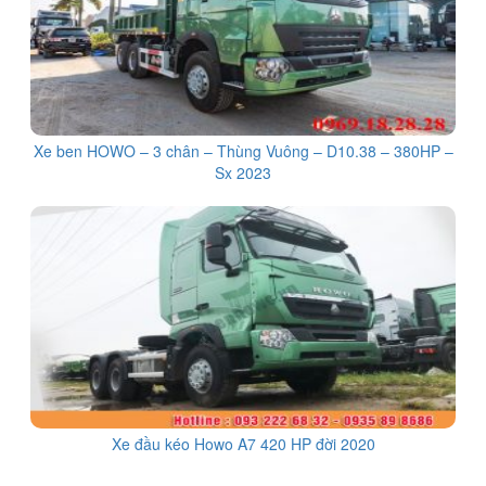
Xe ben HOWO – 3 chân – Thùng Vuông – D10.38 – 380HP –
Sx 2023
Xe đầu kéo Howo A7 420 HP đời 2020