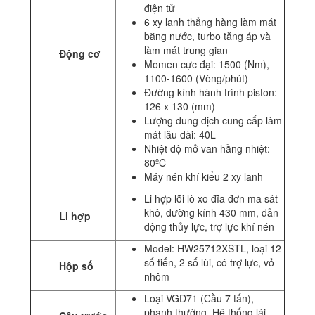
điện tử
6 xy lanh thẳng hàng làm mát
bằng nước, turbo tăng áp và
làm mát trung gian
Động cơ
Momen cực đại: 1500 (Nm),
1100-1600 (Vòng/phút)
Đường kính hành trình piston:
126 x 130 (mm)
Lượng dung dịch cung cấp làm
mát lâu dài: 40L
Nhiệt độ mở van hằng nhiệt:
80ºC
Máy nén khí kiểu 2 xy lanh
Li hợp lõi lò xo đĩa đơn ma sát
khô, đường kính 430 mm, dẫn
Li hợp
động thủy lực, trợ lực khí nén
Model: HW25712XSTL, loại 12
số tiến, 2 số lùi, có trợ lực, vỏ
Hộp số
nhôm
Loại VGD71 (Cầu 7 tấn),
phanh thường. Hệ thống lái