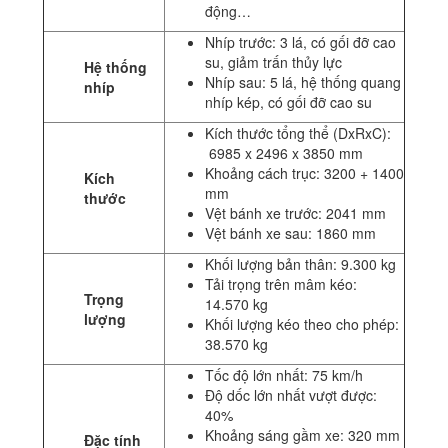
động…
Nhíp trước: 3 lá, có gối đỡ cao
su, giảm trấn thủy lực
Hệ thống
Nhíp sau: 5 lá, hệ thống quang
nhíp
nhíp kép, có gối đỡ cao su
Kích thước tổng thể (DxRxC):
6985 x 2496 x 3850
mm
Khoảng cách trục: 3200 + 1400
Kích
mm
thước
Vệt bánh xe trước: 2041 mm
Vệt bánh xe sau: 1860 mm
Khối lượng bản thân: 9.300 kg
Tải trọng trên mâm kéo:
Trọng
14.570 kg
lượng
Khối lượng kéo theo cho phép:
38.570 kg
Tốc độ lớn nhất: 75 km/h
Độ dốc lớn nhất vượt được:
40%
Khoảng sáng gầm xe: 320 mm
Đặc tính