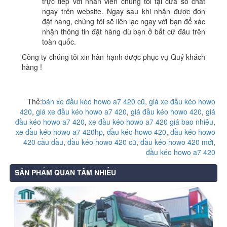
trực tiếp với nhân viên chúng tôi tại cửa sổ chat
ngay trên website. Ngay sau khi nhận được đơn
đặt hàng, chúng tôi sẽ liên lạc ngay với bạn để xác
nhận thông tin đặt hàng dù bạn ở bất cứ đâu trên
toàn quốc.
Công ty chúng tôi xin hân hạnh được phục vụ Quý khách
hàng !
Thẻ:
bán xe đầu kéo howo a7 420 cũ
,
giá xe đầu kéo howo
420
,
giá xe đầu kéo howo a7 420
,
giá đầu kéo howo 420
,
giá
đầu kéo howo a7 420
,
xe đầu kéo howo a7 420 giá bao nhiêu
,
xe đầu kéo howo a7 420hp
,
đầu kéo howo 420
,
đầu kéo howo
420 cầu dầu
,
đầu kéo howo 420 cũ
,
đầu kéo howo 420 mới
,
đầu kéo howo a7 420
SẢN PHẨM QUAN TÂM NHIỀU