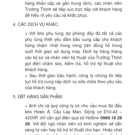
hàng khẩn cấp và gần trung tâm), các nhân viên
Trường Thịnh sẽ tiếp xúc trực tiếp với khách hàng
để hiểu rõ yêu cầu và khắc phục.
4. CÁC DỊCH VỤ KHÁC:
+ Với kho phụ tùng dự phòng đầy đủ tất cả các
phụ tùng thiết yếu đảm bảo cung cấp cho khách
hàng chậm nhất trong vòng 24h đồng hồ trong
suốt thời gian sử dụng máy. Định kỳ hàng tháng
các kỹ sư và nhân viên kỹ thuật của Trường Thịnh
gọi điện chăm sóc, kiểm tra, hỗ trợ kỹ thuật cho
khách hàng.
+ Sau thời gian bảo hành, công ty chúng tôi tiếp
tục hỗ trợ cung cấp dịch vụ sửa chữa theo yêu cầu
của khách hàng.
5. ĐẶT HÀNG SẢN PHẨM:
+ Anh chị và quý công ty có nhu cầu mua Xe đầu
kéo Howo A, Cầu Lap Man, Động cơ D10.42 –
420HP, chỉ cần gọi điện qua số Hotline
0969 18 28
28
. Với đội ngũ nhân viên có kinh nghiệm sẽ sẵn
sàng tư vấn hay hỗ trợ kĩ thuật cho bạn. Hoặc chat