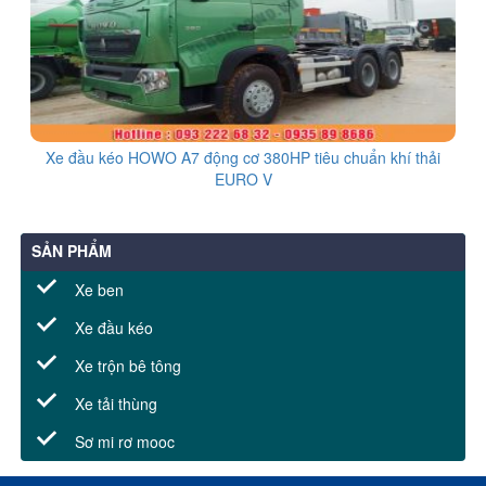
Xe đầu kéo HOWO A7 động cơ 380HP tiêu chuẩn khí thải
EURO V
SẢN PHẨM
Xe ben
Xe đầu kéo
Xe trộn bê tông
Xe tải thùng
Sơ mi rơ mooc