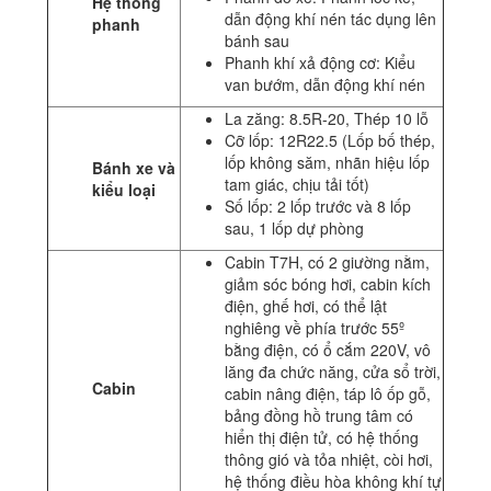
Hệ thống
dẫn động khí nén tác dụng lên
phanh
bánh sau
Phanh khí xả động cơ: Kiểu
van bướm, dẫn động khí nén
La zăng: 8.5R-20, Thép 10 lỗ
Cỡ lốp: 12R22.5 (Lốp bố thép,
lốp không săm, nhãn hiệu lốp
Bánh xe và
tam giác, chịu tải tốt)
kiểu loại
Số lốp: 2 lốp trước và 8 lốp
sau, 1 lốp dự phòng
Cabin T7H, có 2 giường nằm,
giảm sóc bóng hơi, cabin kích
điện, ghế hơi, có thể lật
nghiêng về phía trước 55º
bằng điện, có ổ cắm 220V, vô
lăng đa chức năng, cửa sổ trời,
Cabin
cabin nâng điện, táp lô ốp gỗ,
bảng đồng hồ trung tâm có
hiển thị điện tử, có hệ thống
thông gió và tỏa nhiệt, còi hơi,
hệ thống điều hòa không khí tự