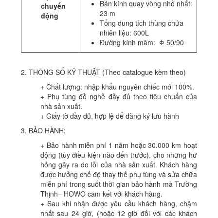
Bán kính quay vòng nhỏ nhất:
chuyển
23 m
động
Tổng dung tích thùng chứa
nhiên liệu: 600L
Đường kính mâm: Φ 50/90
2. THÔNG SỐ KỸ THUẬT (Theo catalogue kèm theo)
+ Chất lượng: nhập khẩu nguyên chiếc mới 100%.
+ Phụ tùng đồ nghề đầy đủ theo tiêu chuẩn của
nhà sản xuất.
+ Giấy tờ đầy đủ, hợp lệ để đăng ký lưu hành
3. BẢO HÀNH:
+ Bảo hành miễn phí 1 năm hoặc 30.000 km hoạt
động (tùy điều kiện nào đến trước), cho những hư
hỏng gây ra do lỗi của nhà sản xuất. Khách hàng
được hưởng chế độ thay thế phụ tùng và sửa chữa
miễn phí trong suốt thời gian bảo hành mà Trường
Thịnh– HOWO cam kết với khách hàng.
+ Sau khi nhận được yêu cầu khách hàng, chậm
nhất sau 24 giờ, (hoặc 12 giờ đối với các khách