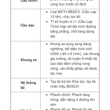
Cầu trước
cùng trục trước cố định
Loại MCY13BGS*2 (Cầu Lap
13 tấn), chịu lực tốt.
Tỉ số truyền 4.11 (Cầu Lap:
Cầu sau
Thích hợp với địa hình đường
bằng phẳng, chở hàng đúng
tải)
Khung xe song song dạng
nghiêng, tiết diện hình chữ
U300 x 80 x 8 (mm), các khung
gia cường, tối luyện ở nhiệt độ
Khung xe
cao bảo đảm chống cong
võng, các khớp ghép nối được
tán rive.
Tay lái trợ lực thủy lực, tay lái
Hệ thống
nhãn hiệu BOSCH
lái
Phanh chính: Phanh tang
trống, dẫn động 2 đường khí
nén
Phanh đỗ xe: Phanh lốc kê,